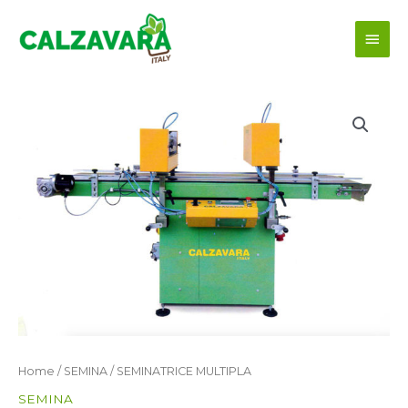
Vai
Men
al
contenuto
princ
Home
/
SEMINA
/ SEMINATRICE MULTIPLA
SEMINA