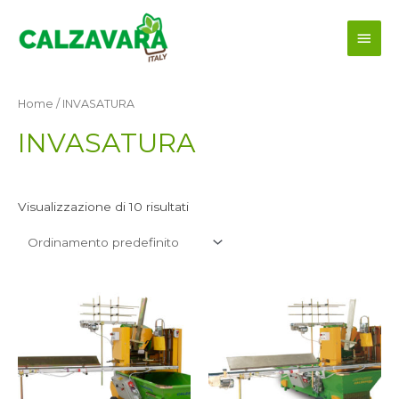
Vai
Men
al
contenuto
princ
Home
/ INVASATURA
INVASATURA
Visualizzazione di 10 risultati