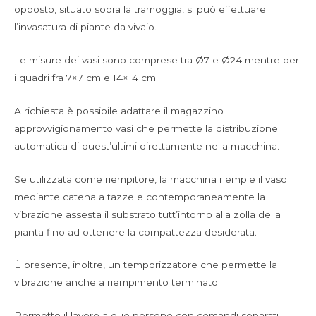
opposto, situato sopra la tramoggia, si può effettuare
l’invasatura di piante da vivaio.
Le misure dei vasi sono comprese tra Ø7 e Ø24 mentre per
i quadri fra 7×7 cm e 14×14 cm.
A richiesta è possibile adattare il magazzino
approvvigionamento vasi che permette la distribuzione
automatica di quest’ultimi direttamente nella macchina.
Se utilizzata come riempitore, la macchina riempie il vaso
mediante catena a tazze e contemporaneamente la
vibrazione assesta il substrato tutt’intorno alla zolla della
pianta fino ad ottenere la compattezza desiderata.
È presente, inoltre, un temporizzatore che permette la
vibrazione anche a riempimento terminato.
Permette il lavoro a due persone con comandi separati