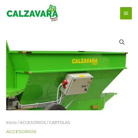
Ir
Men
al
contenido
princ
Inicio
/
ACCESORIOS
/ CARTOLAS
ACCESORIOS